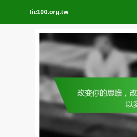
tic100.org.tw
Skip
to
content