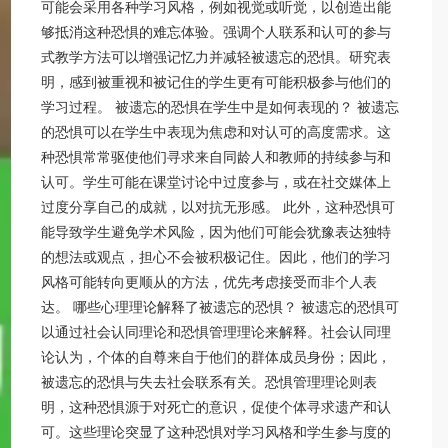
可能会采用各种学习风格，例如视觉或听觉，以创造出能
够抵消这种恐惧的难忘体验。强调个人联系和认可的参与
式教学方法可以增强记忆力并减轻被遗忘的恐惧。研究表
明，感到被重视和被记住的学生更有可能积极参与他们的
学习过程。 被遗忘的恐惧在学生中是如何表现的？ 被遗忘
的恐惧可以在学生中表现为焦虑和对认可的高度需求。这
种恐惧常常驱使他们寻求来自同龄人和教师的持续参与和
认可。学生可能在课堂讨论中过度参与，或在社交媒体上
过度分享自己的成就，以对抗无形感。 此外，这种恐惧可
能导致学生避免学术风险，因为他们可能会犹豫表达独特
的想法或观点，担心不会被积极记住。因此，他们的学习
风格可能转向更顺从的方法，优先考虑接受而非个人表
达。 哪些心理理论解释了被遗忘的恐惧？ 被遗忘的恐惧可
以通过社会认同理论和恐惧管理理论来解释。社会认同理
论认为，个体的自尊来自于他们的群体成员身份；因此，
被遗忘的恐惧与失去社会联系有关。恐惧管理理论则表
明，这种恐惧源于对死亡的意识，促使个体寻求遗产和认
可。这些理论突显了这种恐惧对学习风格和学生参与度的