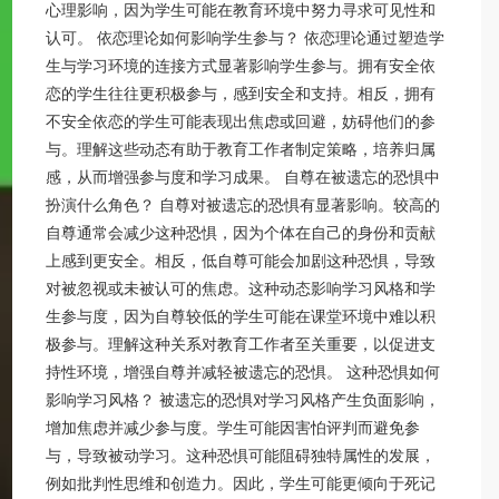
心理影响，因为学生可能在教育环境中努力寻求可见性和
认可。 依恋理论如何影响学生参与？ 依恋理论通过塑造学
生与学习环境的连接方式显著影响学生参与。拥有安全依
恋的学生往往更积极参与，感到安全和支持。相反，拥有
不安全依恋的学生可能表现出焦虑或回避，妨碍他们的参
与。理解这些动态有助于教育工作者制定策略，培养归属
感，从而增强参与度和学习成果。 自尊在被遗忘的恐惧中
扮演什么角色？ 自尊对被遗忘的恐惧有显著影响。较高的
自尊通常会减少这种恐惧，因为个体在自己的身份和贡献
上感到更安全。相反，低自尊可能会加剧这种恐惧，导致
对被忽视或未被认可的焦虑。这种动态影响学习风格和学
生参与度，因为自尊较低的学生可能在课堂环境中难以积
极参与。理解这种关系对教育工作者至关重要，以促进支
持性环境，增强自尊并减轻被遗忘的恐惧。 这种恐惧如何
影响学习风格？ 被遗忘的恐惧对学习风格产生负面影响，
增加焦虑并减少参与度。学生可能因害怕评判而避免参
与，导致被动学习。这种恐惧可能阻碍独特属性的发展，
例如批判性思维和创造力。因此，学生可能更倾向于死记