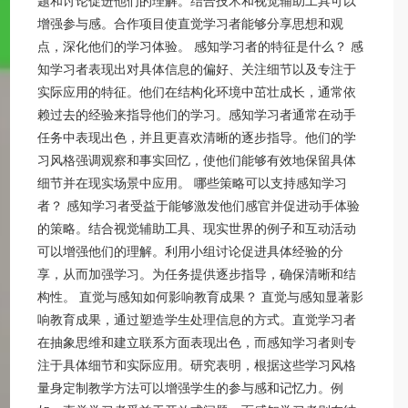
题和讨论促进他们的理解。结合技术和视觉辅助工具可以
增强参与感。合作项目使直觉学习者能够分享思想和观
点，深化他们的学习体验。 感知学习者的特征是什么？ 感
知学习者表现出对具体信息的偏好、关注细节以及专注于
实际应用的特征。他们在结构化环境中茁壮成长，通常依
赖过去的经验来指导他们的学习。感知学习者通常在动手
任务中表现出色，并且更喜欢清晰的逐步指导。他们的学
习风格强调观察和事实回忆，使他们能够有效地保留具体
细节并在现实场景中应用。 哪些策略可以支持感知学习
者？ 感知学习者受益于能够激发他们感官并促进动手体验
的策略。结合视觉辅助工具、现实世界的例子和互动活动
可以增强他们的理解。利用小组讨论促进具体经验的分
享，从而加强学习。为任务提供逐步指导，确保清晰和结
构性。 直觉与感知如何影响教育成果？ 直觉与感知显著影
响教育成果，通过塑造学生处理信息的方式。直觉学习者
在抽象思维和建立联系方面表现出色，而感知学习者则专
注于具体细节和实际应用。研究表明，根据这些学习风格
量身定制教学方法可以增强学生的参与感和记忆力。例