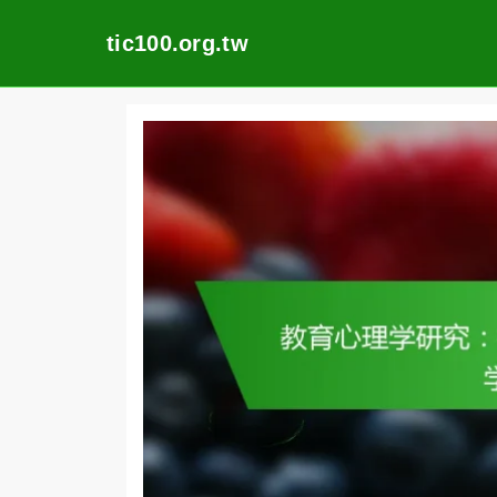
tic100.org.tw
Skip
to
content