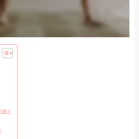
不同？
？