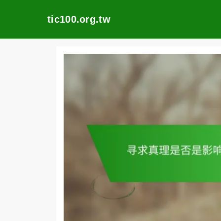
tic100.org.tw
Skip
to
content